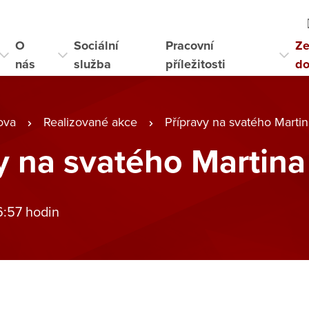
O
Sociální
Pracovní
Ze
nás
služba
příležitosti
d
ova
Realizované akce
Přípravy na svatého Martin
y na svatého Martina
6:57 hodin