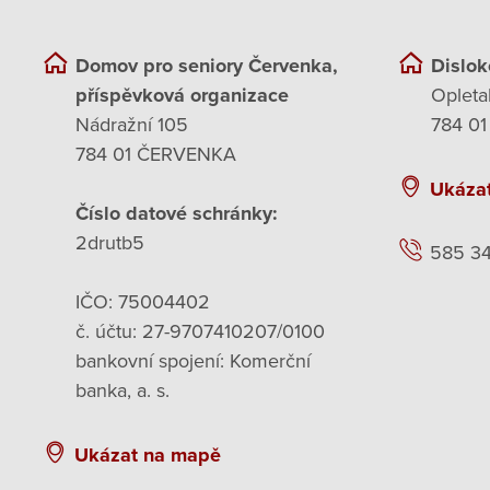
Domov pro seniory Červenka,
Dislok
příspěvková organizace
Opleta
Nádražní 105
784 01
784 01 ČERVENKA
Ukáza
Číslo datové schránky:
2drutb5
585 3
IČO: 75004402
č. účtu: 27-9707410207/0100
bankovní spojení: Komerční
banka, a. s.
Ukázat na mapě