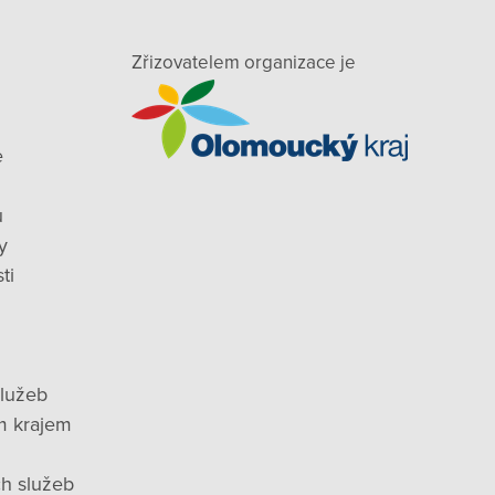
Zřizovatelem organizace je
e
ů
y
ti
služeb
m krajem
ch služeb