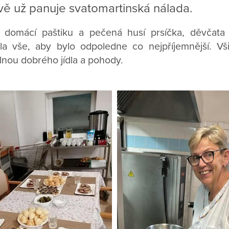
 už panuje svatomartinská nálada.
a domácí paštiku a pečená husí prsíčka, děvčata
la vše, aby bylo odpoledne co nejpříjemnější. Vš
lnou dobrého jídla a pohody.