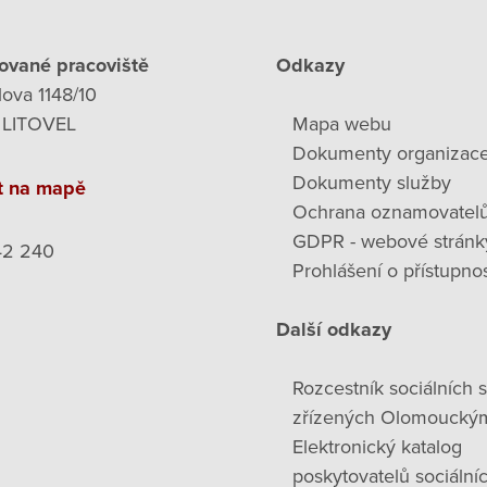
ované pracoviště
Odkazy
lova 1148/10
 LITOVEL
Mapa webu
Dokumenty organizac
Dokumenty služby
t na mapě
Ochrana oznamovatel
GDPR - webové stránk
42 240
Prohlášení o přístupnos
Další odkazy
Rozcestník sociálních 
zřízených Olomoucký
Elektronický katalog
poskytovatelů sociální