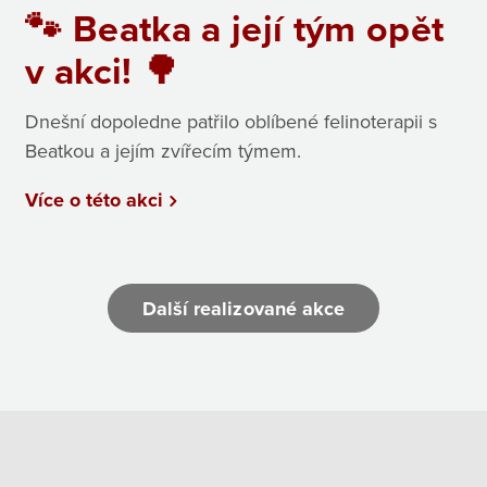
🐾 Beatka a její tým opět
v akci! 🌳
Dnešní dopoledne patřilo oblíbené felinoterapii s
Beatkou a jejím zvířecím týmem.
Více o této akci
Další realizované akce