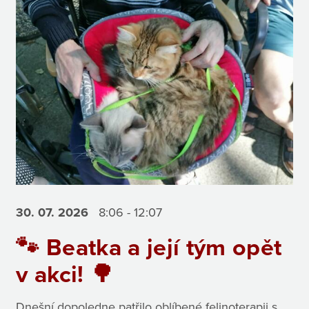
30. 07.
2026
8:06 - 12:07
🐾 Beatka a její tým opět
v akci! 🌳
Dnešní dopoledne patřilo oblíbené felinoterapii s