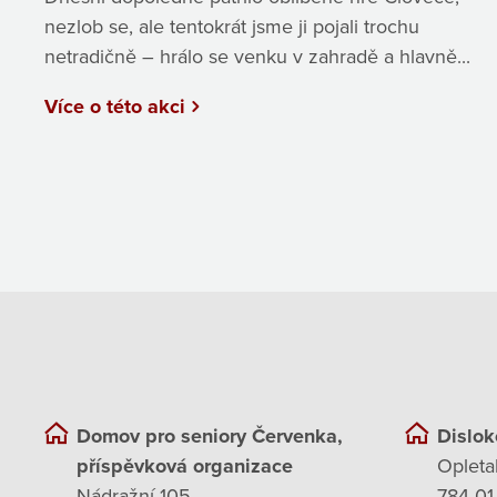
nezlob se, ale tentokrát jsme ji pojali trochu
netradičně – hrálo se venku v zahradě a hlavně...
Více o této akci
Domov pro seniory Červenka,
Dislok
příspěvková organizace
Opleta
Nádražní 105
784 01