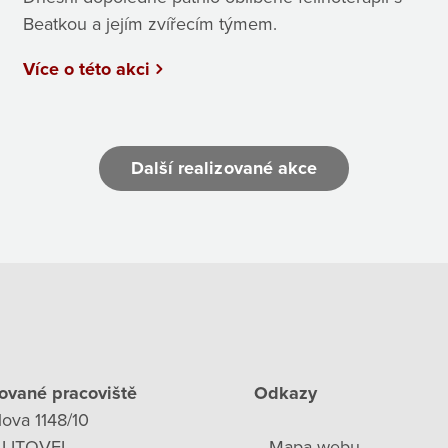
Beatkou a jejím zvířecím týmem.
Více o této akci
Další realizované akce
ované pracoviště
Odkazy
lova 1148/10
 LITOVEL
Mapa webu