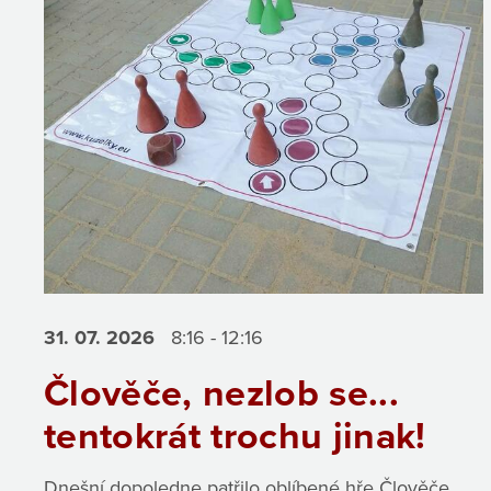
31. 07.
2026
8:16 - 12:16
Člověče, nezlob se...
tentokrát trochu jinak!
Dnešní dopoledne patřilo oblíbené hře Člověče,