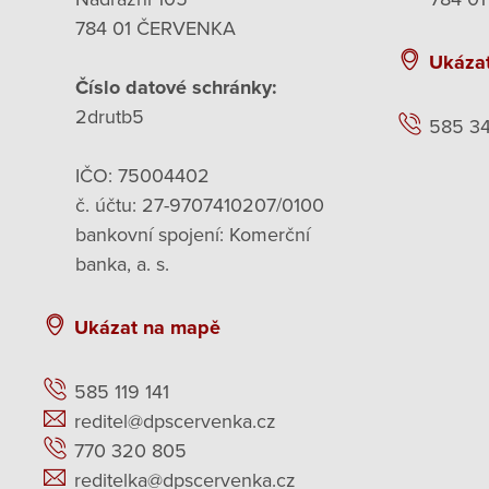
784 01 ČERVENKA
Ukáza
Číslo datové schránky:
2drutb5
585 3
IČO: 75004402
č. účtu: 27-9707410207/0100
bankovní spojení: Komerční
banka, a. s.
Ukázat na mapě
585 119 141
reditel@dpscervenka.cz
770 320 805
reditelka@dpscervenka.cz