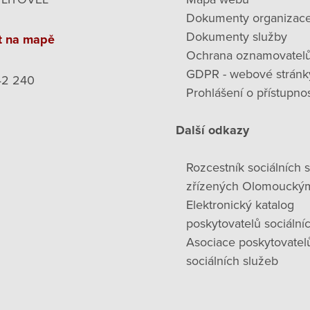
Dokumenty organizac
Dokumenty služby
t na mapě
Ochrana oznamovatel
GDPR - webové stránk
42 240
Prohlášení o přístupnos
Další odkazy
Rozcestník sociálních 
zřízených Olomoucký
Elektronický katalog
poskytovatelů sociální
Asociace poskytovatel
sociálních služeb