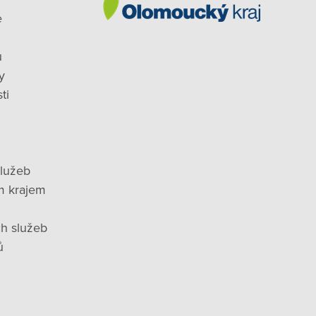
e
ů
y
ti
služeb
m krajem
ch služeb
ů