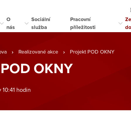
O
Sociální
Pracovní
Ze
nás
služba
příležitosti
d
ova
Realizované akce
Projekt POD OKNY
t POD OKNY
v 10:41 hodin