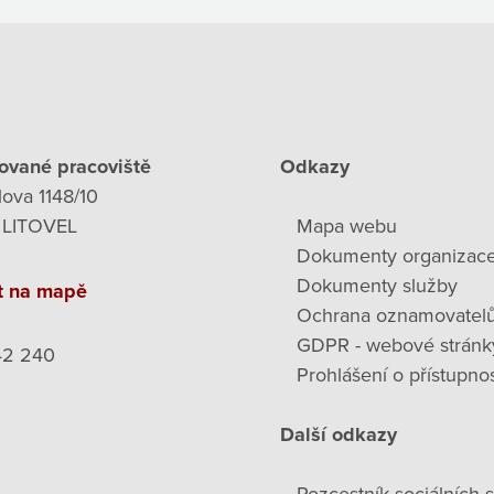
ované pracoviště
Odkazy
lova 1148/10
 LITOVEL
Mapa webu
Dokumenty organizac
Dokumenty služby
t na mapě
Ochrana oznamovatel
GDPR - webové stránk
42 240
Prohlášení o přístupnos
Další odkazy