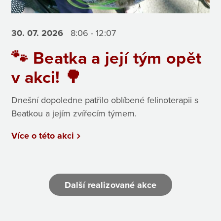
30. 07.
2026
8:06 - 12:07
🐾 Beatka a její tým opět
v akci! 🌳
Dnešní dopoledne patřilo oblíbené felinoterapii s
Beatkou a jejím zvířecím týmem.
Více o této akci
Další realizované akce