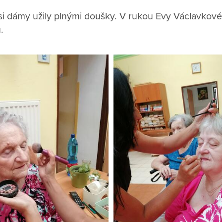
i dámy užily plnými doušky. V rukou Evy Václavkov
.