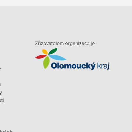
Zřizovatelem organizace je
e
ů
y
ti