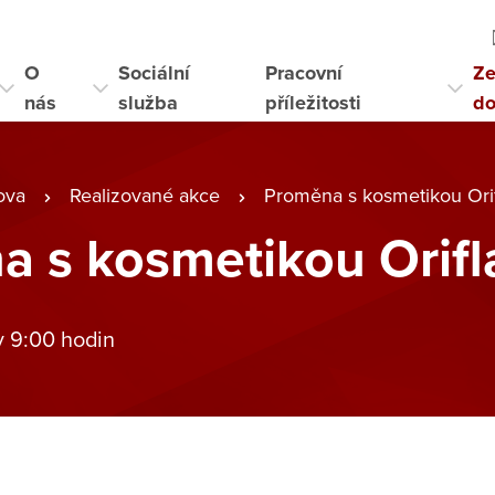
O
Sociální
Pracovní
Ze
nás
služba
příležitosti
d
ova
Realizované akce
Proměna s kosmetikou Ori
a s kosmetikou Orif
v 9:00 hodin