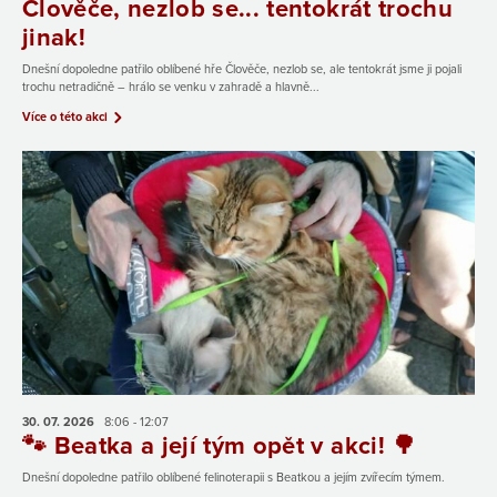
Člověče, nezlob se... tentokrát trochu
jinak!
Dnešní dopoledne patřilo oblíbené hře Člověče, nezlob se, ale tentokrát jsme ji pojali
trochu netradičně – hrálo se venku v zahradě a hlavně...
Více o této akci
30. 07.
2026
8:06 - 12:07
🐾 Beatka a její tým opět v akci! 🌳
Dnešní dopoledne patřilo oblíbené felinoterapii s Beatkou a jejím zvířecím týmem.