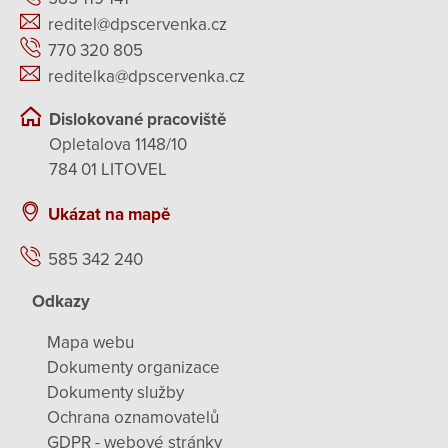
reditel@dpscervenka.cz
770 320 805
reditelka@dpscervenka.cz
Dislokované pracoviště
Opletalova 1148/10
784 01 LITOVEL
Ukázat na mapě
585 342 240
Odkazy
Mapa webu
Dokumenty organizace
Dokumenty služby
Ochrana oznamovatelů
GDPR - webové stránky