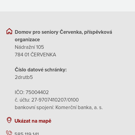
Domov pro seniory Červenka, příspěvková
organizace
Nádražní 105
784 01 ČERVENKA
Číslo datové schránky:
2drutb5
IČO: 75004402
č. účtu: 27-9707410207/0100
bankovní spojení: Komerční banka, a. s.
Ukázat na mapě
585 119 141