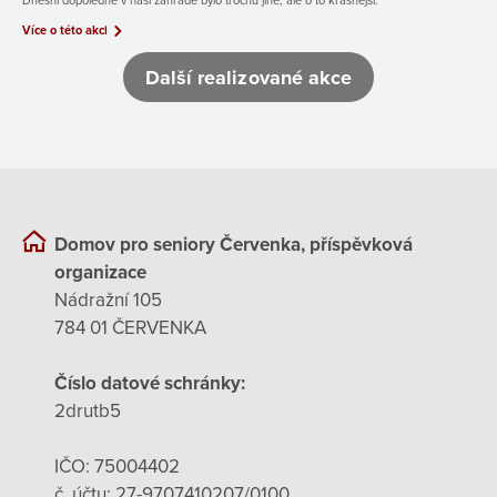
Dnešní dopoledne v naší zahradě bylo trochu jiné, ale o to krásnější.
Více o této akci
Další realizované akce
Domov pro seniory Červenka, příspěvková
organizace
Nádražní 105
784 01 ČERVENKA
Číslo datové schránky:
2drutb5
IČO: 75004402
č. účtu: 27-9707410207/0100