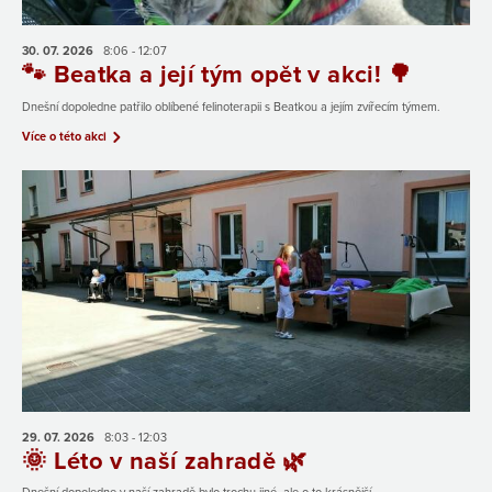
30. 07.
2026
8:06 - 12:07
🐾 Beatka a její tým opět v akci! 🌳
Dnešní dopoledne patřilo oblíbené felinoterapii s Beatkou a jejím zvířecím týmem.
Více o této akci
29. 07.
2026
8:03 - 12:03
🌞 Léto v naší zahradě 🌿