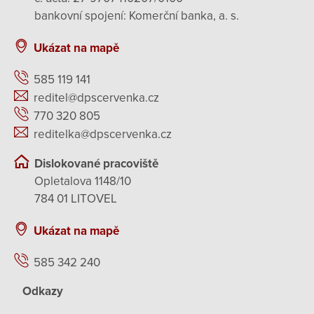
bankovní spojení: Komerční banka, a. s.
Ukázat na mapě
585 119 141
reditel@dpscervenka.cz
770 320 805
reditelka@dpscervenka.cz
Dislokované pracoviště
Opletalova 1148/10
784 01 LITOVEL
Ukázat na mapě
585 342 240
Odkazy