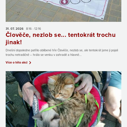
31. 07.
2026
8:16 - 12:16
Člověče, nezlob se... tentokrát trochu
jinak!
Dnešní dopoledne patřilo oblíbené hře Člověče, nezlob se, ale tentokrát jsme ji pojali
trochu netradičně – hrálo se venku v zahradě a hlavně...
Více o této akci