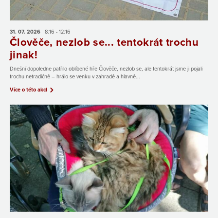
31. 07.
2026
8:16 - 12:16
Člověče, nezlob se... tentokrát trochu
jinak!
Dnešní dopoledne patřilo oblíbené hře Člověče, nezlob se, ale tentokrát jsme ji pojali
trochu netradičně – hrálo se venku v zahradě a hlavně...
Více o této akci