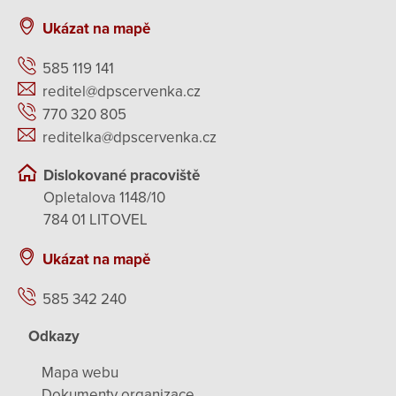
Ukázat na mapě
585 119 141
reditel@dpscervenka.cz
770 320 805
reditelka@dpscervenka.cz
Dislokované pracoviště
Opletalova 1148/10
784 01 LITOVEL
Ukázat na mapě
585 342 240
Odkazy
Mapa webu
Dokumenty organizace