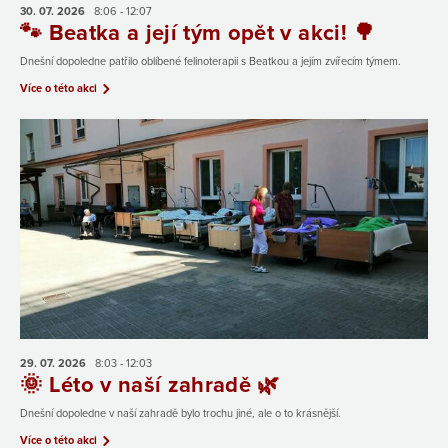
30. 07.
2026
8:06 - 12:07
🐾 Beatka a její tým opět v akci! 🌳
Dnešní dopoledne patřilo oblíbené felinoterapii s Beatkou a jejím zvířecím týmem.
Více o této akci
29. 07.
2026
8:03 - 12:03
🌞 Léto v naší zahradě 🌿
Dnešní dopoledne v naší zahradě bylo trochu jiné, ale o to krásnější.
Více o této akci