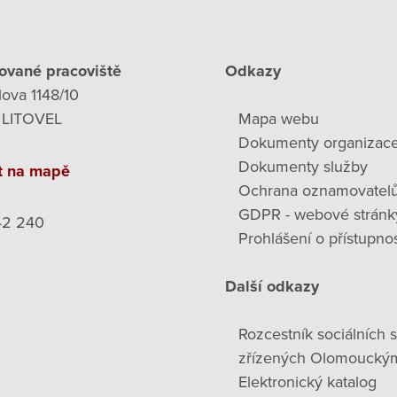
ované pracoviště
Odkazy
lova 1148/10
 LITOVEL
Mapa webu
Dokumenty organizac
Dokumenty služby
t na mapě
Ochrana oznamovatel
GDPR - webové stránk
42 240
Prohlášení o přístupnos
Další odkazy
Rozcestník sociálních 
zřízených Olomoucký
Elektronický katalog