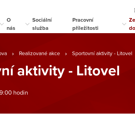
O
Sociální
Pracovní
Ze
nás
služba
příležitosti
d
ova
Realizované akce
Sportovní aktivity - Litovel
í aktivity - Litovel
 9:00 hodin