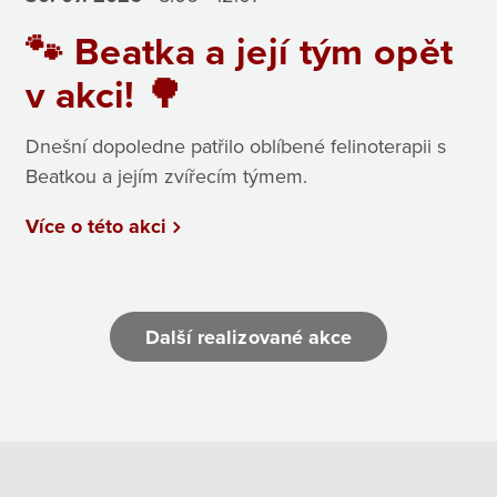
🐾 Beatka a její tým opět
v akci! 🌳
Dnešní dopoledne patřilo oblíbené felinoterapii s
Beatkou a jejím zvířecím týmem.
Více o této akci
Další realizované akce