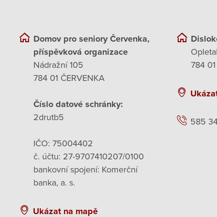
Domov pro seniory Červenka,
Dislok
příspěvková organizace
Opleta
Nádražní 105
784 01
784 01 ČERVENKA
Ukáza
Číslo datové schránky:
2drutb5
585 3
IČO: 75004402
č. účtu: 27-9707410207/0100
bankovní spojení: Komerční
banka, a. s.
Ukázat na mapě