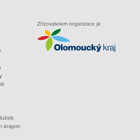
Zřizovatelem organizace je
e
ů
y
ti
služeb
m krajem