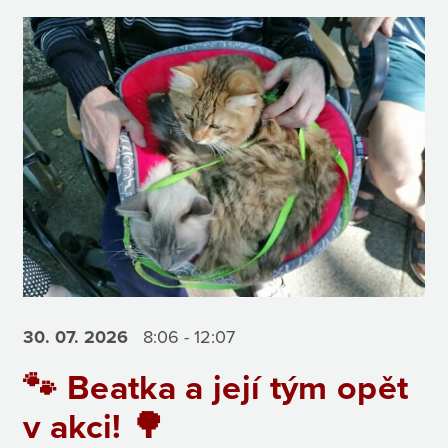
30. 07.
2026
8:06 - 12:07
🐾 Beatka a její tým opět
v akci! 🌳