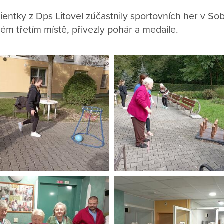
 klientky z Dps Litovel zúčastnily sportovních her v S
ném třetím místě, přivezly pohár a medaile.