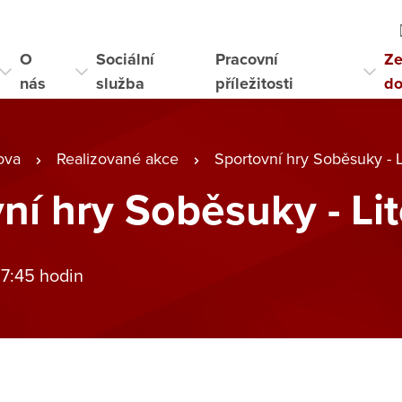
O
Sociální
Pracovní
Ze
nás
služba
příležitosti
d
ova
Realizované akce
Sportovní hry Soběsuky - L
ní hry Soběsuky - Li
 7:45 hodin