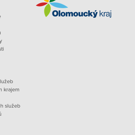
e
ů
y
ti
služeb
m krajem
ch služeb
ů