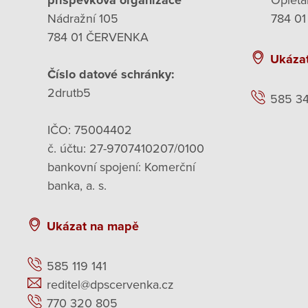
příspěvková organizace
Opleta
Nádražní 105
784 01
784 01 ČERVENKA
Ukáza
Číslo datové schránky:
2drutb5
585 3
IČO: 75004402
č. účtu: 27-9707410207/0100
bankovní spojení: Komerční
banka, a. s.
Ukázat na mapě
585 119 141
reditel@dpscervenka.cz
770 320 805