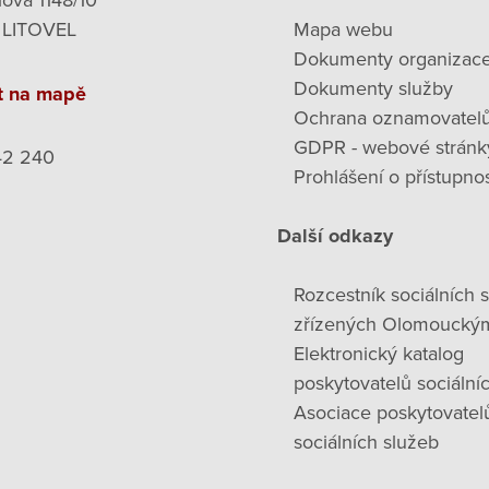
lova 1148/10
 LITOVEL
Mapa webu
Dokumenty organizac
Dokumenty služby
t na mapě
Ochrana oznamovatel
GDPR - webové stránk
42 240
Prohlášení o přístupnos
Další odkazy
Rozcestník sociálních 
zřízených Olomoucký
Elektronický katalog
poskytovatelů sociální
Asociace poskytovatel
sociálních služeb