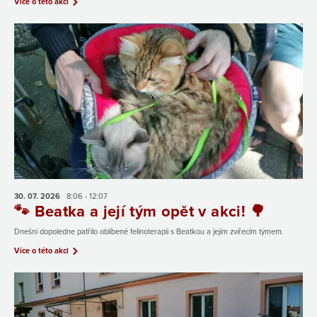
Více o této akci
30. 07.
2026
8:06 - 12:07
🐾 Beatka a její tým opět v akci! 🌳
Dnešní dopoledne patřilo oblíbené felinoterapii s Beatkou a jejím zvířecím týmem.
Více o této akci