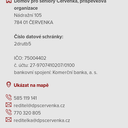
Domov pro seniory Červenka, příspěvková
organizace
Nádražní 105
784 01 ČERVENKA
Číslo datové schránky:
2drutb5
IČO: 75004402
č. účtu: 27-9707410207/0100
bankovní spojení: Komerční banka, a. s.
Ukázat na mapě
585 119 141
reditel@dpscervenka.cz
770 320 805
reditelka@dpscervenka.cz