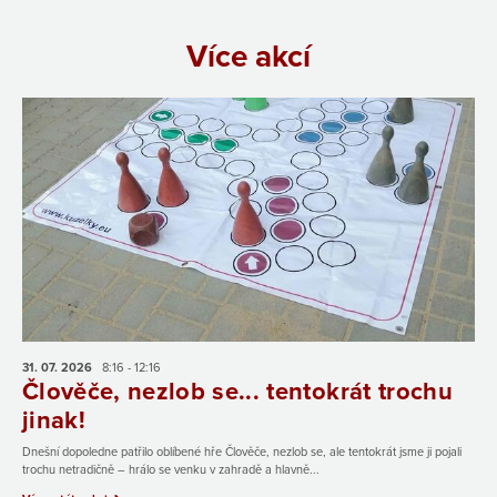
Více akcí
31. 07.
2026
8:16 - 12:16
Člověče, nezlob se... tentokrát trochu
jinak!
Dnešní dopoledne patřilo oblíbené hře Člověče, nezlob se, ale tentokrát jsme ji pojali
trochu netradičně – hrálo se venku v zahradě a hlavně...