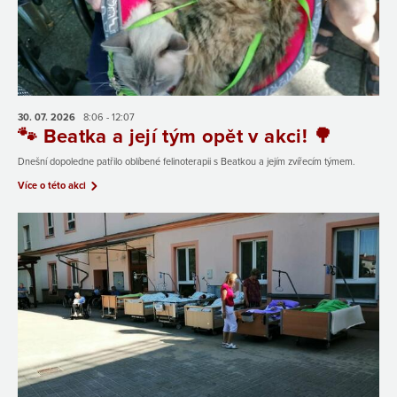
30. 07.
2026
8:06 - 12:07
🐾 Beatka a její tým opět v akci! 🌳
Dnešní dopoledne patřilo oblíbené felinoterapii s Beatkou a jejím zvířecím týmem.
Více o této akci