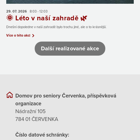
29. 07.
2026
8:03 - 12:03
🌞 Léto v naší zahradě 🌿
Dnešní dopoledne v naší zahradě bylo trochu jiné, ale o to krásnější.
Více o této akci
Další realizované akce
Domov pro seniory Červenka, příspěvková
organizace
Nádražní 105
784 01 ČERVENKA
Číslo datové schránky: