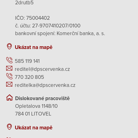
2drutb5
IČO: 75004402
č. účtu: 27-9707410207/0100
bankovní spojení: Komerční banka, a. s.
Ukázat na mapě
585 119 141
reditel@dpscervenka.cz
770 320 805
reditelka@dpscervenka.cz
Dislokované pracoviště
Opletalova 1148/10
784 01 LITOVEL
Ukázat na mapě