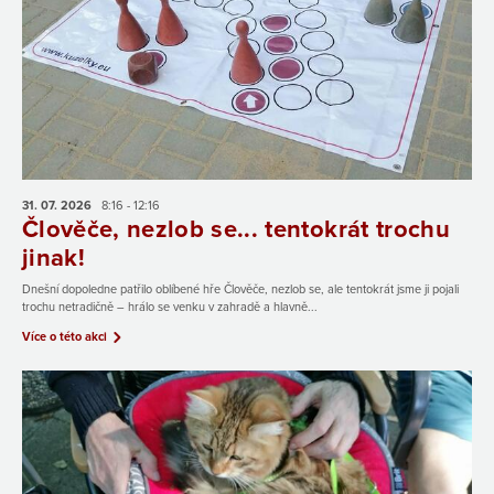
31. 07.
2026
8:16 - 12:16
Člověče, nezlob se... tentokrát trochu
jinak!
Dnešní dopoledne patřilo oblíbené hře Člověče, nezlob se, ale tentokrát jsme ji pojali
trochu netradičně – hrálo se venku v zahradě a hlavně...
Více o této akci