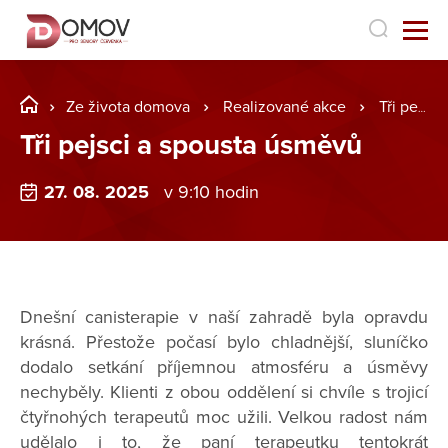
Ze života domova
Realizované akce
Tři pejsci a spousta úsměvů
Tři pejsci a spousta úsměvů
27. 08. 2025
v 9:10 hodin
Dnešní canisterapie v naší zahradě byla opravdu
krásná. Přestože počasí bylo chladnější, sluníčko
dodalo setkání příjemnou atmosféru a úsměvy
nechyběly. Klienti z obou oddělení si chvíle s trojicí
čtyřnohých terapeutů moc užili. Velkou radost nám
udělalo i to, že paní terapeutku tentokrát