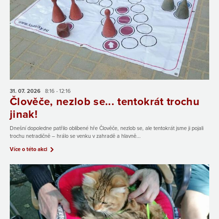
31. 07.
2026
8:16 - 12:16
Člověče, nezlob se... tentokrát trochu
jinak!
Dnešní dopoledne patřilo oblíbené hře Člověče, nezlob se, ale tentokrát jsme ji pojali
trochu netradičně – hrálo se venku v zahradě a hlavně...
Více o této akci