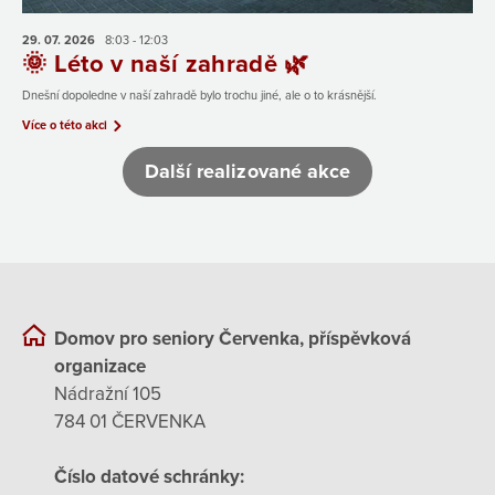
29. 07.
2026
8:03 - 12:03
🌞 Léto v naší zahradě 🌿
Dnešní dopoledne v naší zahradě bylo trochu jiné, ale o to krásnější.
Více o této akci
Další realizované akce
Domov pro seniory Červenka, příspěvková
organizace
Nádražní 105
784 01 ČERVENKA
Číslo datové schránky: