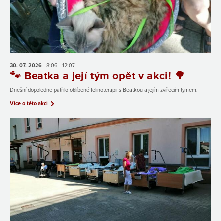
30. 07.
2026
8:06 - 12:07
🐾 Beatka a její tým opět v akci! 🌳
Dnešní dopoledne patřilo oblíbené felinoterapii s Beatkou a jejím zvířecím týmem.
Více o této akci