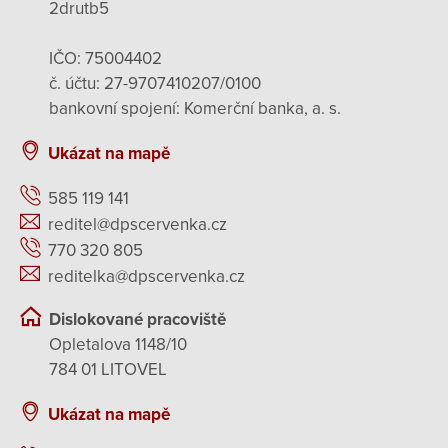
2drutb5
IČO: 75004402
č. účtu: 27-9707410207/0100
bankovní spojení: Komerční banka, a. s.
Ukázat na mapě
585 119 141
reditel@dpscervenka.cz
770 320 805
reditelka@dpscervenka.cz
Dislokované pracoviště
Opletalova 1148/10
784 01 LITOVEL
Ukázat na mapě