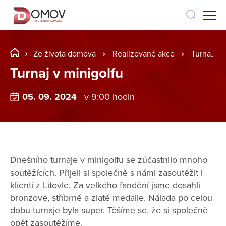
Ze života domova
Realizované akce
Turnaj v minigolfu
Turnaj v minigolfu
05. 09. 2024
v 9:00 hodin
Dnešního turnaje v minigolfu se zúčastnilo mnoho
soutěžících. Přijeli si společně s námi zasoutěžit i
klienti z Litovle. Za velkého fandění jsme dosáhli
bronzové, stříbrné a zlaté medaile. Nálada po celou
dobu turnaje byla super. Těšíme se, že si společně
opět zasoutěžíme.