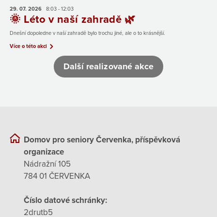
29. 07.
2026
8:03 - 12:03
🌞 Léto v naší zahradě 🌿
Dnešní dopoledne v naší zahradě bylo trochu jiné, ale o to krásnější.
Více o této akci
Další realizované akce
Domov pro seniory Červenka, příspěvková
organizace
Nádražní 105
784 01 ČERVENKA
Číslo datové schránky:
2drutb5