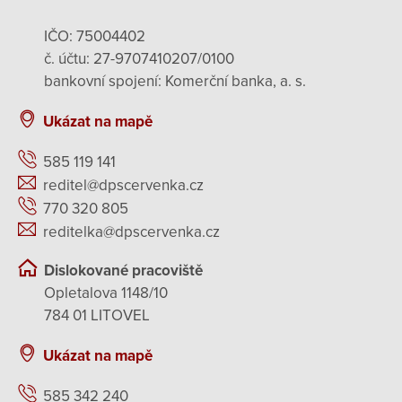
IČO: 75004402
č. účtu: 27-9707410207/0100
bankovní spojení: Komerční banka, a. s.
Ukázat na mapě
585 119 141
reditel@dpscervenka.cz
770 320 805
reditelka@dpscervenka.cz
Dislokované pracoviště
Opletalova 1148/10
784 01 LITOVEL
Ukázat na mapě
585 342 240