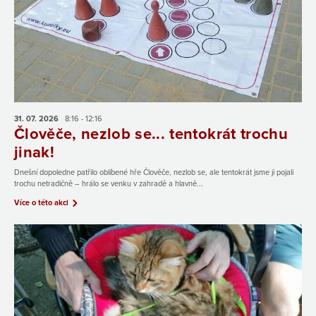
31. 07.
2026
8:16 - 12:16
Člověče, nezlob se... tentokrát trochu
jinak!
Dnešní dopoledne patřilo oblíbené hře Člověče, nezlob se, ale tentokrát jsme ji pojali
trochu netradičně – hrálo se venku v zahradě a hlavně...
Více o této akci