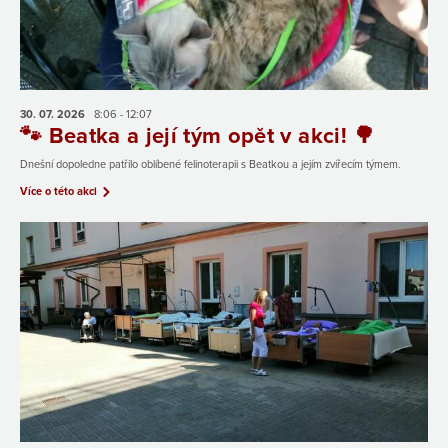
30. 07.
2026
8:06 - 12:07
🐾 Beatka a její tým opět v akci! 🌳
Dnešní dopoledne patřilo oblíbené felinoterapii s Beatkou a jejím zvířecím týmem.
Více o této akci