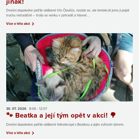
jinak!
Dnešní dopoledne patřilo oblíbené hře Člověče, nezlob se, ale tentokrát jsme ji pojali
trochu netradičně – hrálo se venku v zahradě a hlavně...
Více o této akci
30. 07.
2026
8:06 - 12:07
🐾 Beatka a její tým opět v akci! 🌳
Dnešní dopoledne patřilo oblíbené felinoterapii s Beatkou a jejím zvířecím týmem.
Více o této akci