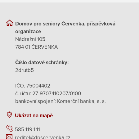
Domov pro seniory Červenka, příspěvková
organizace
Nádražní 105
784 01 ČERVENKA
Číslo datové schránky:
2drutb5
IČO: 75004402
č. účtu: 27-9707410207/0100
bankovní spojení: Komerční banka, a. s.
Ukázat na mapě
585 119 141
reditel@dpscervenka.cz