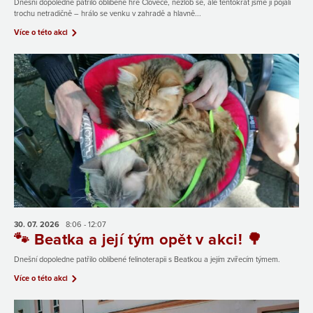
Dnešní dopoledne patřilo oblíbené hře Člověče, nezlob se, ale tentokrát jsme ji pojali
trochu netradičně – hrálo se venku v zahradě a hlavně...
Více o této akci
30. 07.
2026
8:06 - 12:07
🐾 Beatka a její tým opět v akci! 🌳
Dnešní dopoledne patřilo oblíbené felinoterapii s Beatkou a jejím zvířecím týmem.
Více o této akci