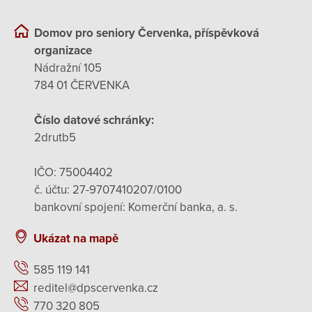
Domov pro seniory Červenka, příspěvková
organizace
Nádražní 105
784 01 ČERVENKA
Číslo datové schránky:
2drutb5
IČO: 75004402
č. účtu: 27-9707410207/0100
bankovní spojení: Komerční banka, a. s.
Ukázat na mapě
585 119 141
reditel@dpscervenka.cz
770 320 805