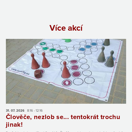
Více akcí
31. 07.
2026
8:16 - 12:16
Člověče, nezlob se... tentokrát trochu
jinak!