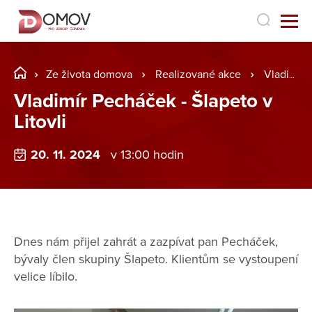
Ze života domova
Realizované akce
Vladimír Pecháček - Šlapeto v Litovli
Vladimír Pecháček - Šlapeto v
Litovli
20. 11. 2024
v 13:00 hodin
Dnes nám přijel zahrát a zazpívat pan Pecháček,
bývaly člen skupiny Šlapeto. Klientům se vystoupení
velice líbilo.