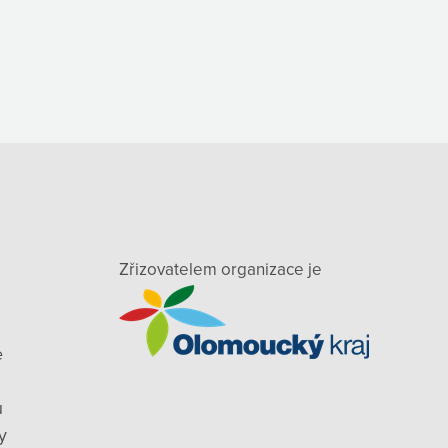
Zřizovatelem organizace je
e
ů
y