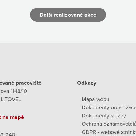
Další realizované akce
ované pracoviště
Odkazy
lova 1148/10
 LITOVEL
Mapa webu
Dokumenty organizac
Dokumenty služby
t na mapě
Ochrana oznamovatel
GDPR - webové stránk
42 240