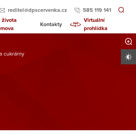
reditel@dpscervenka.cz
585 119 141
 života
Virtuální
Kontakty
omova
prohlídka
Zvětši
a cukrárny
Vysoký 