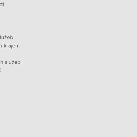
ti
služeb
m krajem
ch služeb
ů