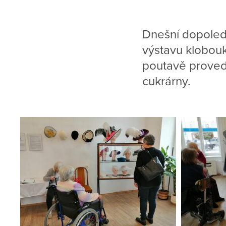
Dnešní dopoledn
výstavu klobou
poutavě proved
cukrárny.