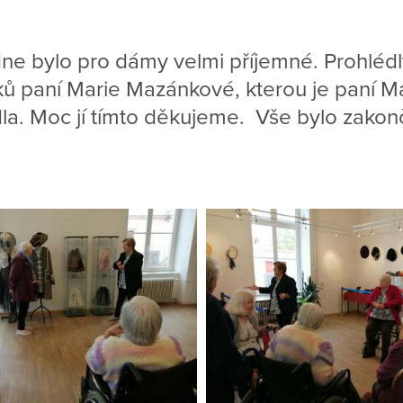
e bylo pro dámy velmi příjemné. Prohlédly 
ků paní Marie Mazánkové, kterou je paní 
la. Moc jí tímto děkujeme. Vše bylo zako