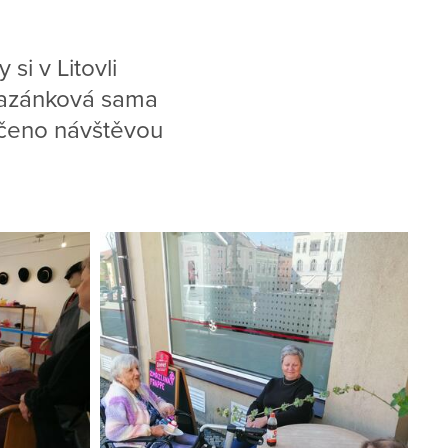
si v Litovli
Mazánková sama
nčeno návštěvou