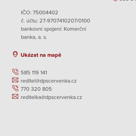
IČO: 75004402
č. účtu: 27-9707410207/0100
bankovní spojení: Komerční
banka, a. s.
Ukázat na mapě
585 119 141
reditel@dpscervenka.cz
770 320 805
reditelka@dpscervenka.cz