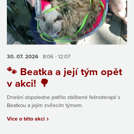
30. 07.
2026
8:06 - 12:07
🐾 Beatka a její tým opět
v akci! 🌳
Dnešní dopoledne patřilo oblíbené felinoterapii s
Beatkou a jejím zvířecím týmem.
Více o této akci