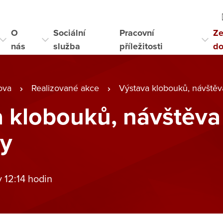
O
Sociální
Pracovní
Ze
nás
služba
příležitosti
d
ova
Realizované akce
Výstava klobouků, návštěv
 klobouků, návštěva
ny
v 12:14 hodin