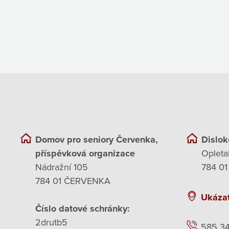
Domov pro seniory Červenka,
Dislok
příspěvková organizace
Opleta
Nádražní 105
784 01
784 01 ČERVENKA
Ukáza
Číslo datové schránky:
2drutb5
585 3