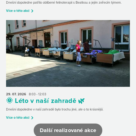
Dnešní dopoledne patřilo oblíbené felinoterapii s Beatkou a jejím zvířecím týmem.
Více o této akci
29. 07.
2026
8:03 - 12:03
🌞 Léto v naší zahradě 🌿
Dnešní dopoledne v naší zahradě bylo trochu jiné, ale o to krásnější.
Více o této akci
Další realizované akce