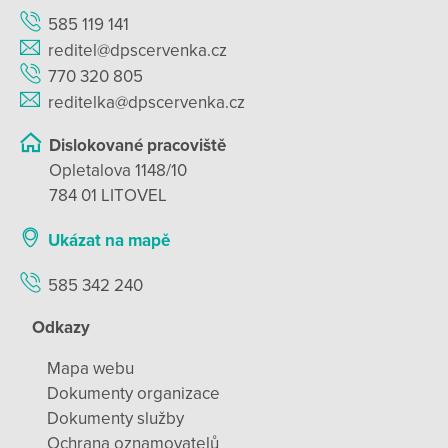
585 119 141
reditel@dpscervenka.cz
770 320 805
reditelka@dpscervenka.cz
Dislokované pracoviště
Opletalova 1148/10
784 01 LITOVEL
Ukázat na mapě
585 342 240
Odkazy
Mapa webu
Dokumenty organizace
Dokumenty služby
Ochrana oznamovatelů