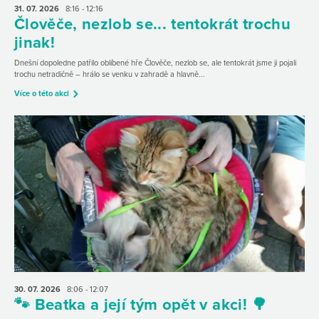
31. 07.
2026
8:16 - 12:16
Člověče, nezlob se... tentokrát trochu
jinak!
Dnešní dopoledne patřilo oblíbené hře Člověče, nezlob se, ale tentokrát jsme ji pojali
trochu netradičně – hrálo se venku v zahradě a hlavně...
Více o této akci
30. 07.
2026
8:06 - 12:07
🐾 Beatka a její tým opět v akci! 🌳