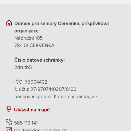
Domov pro seniory Červenka, příspěvková
organizace
Nádražní 105
784 01 ČERVENKA
Číslo datové schránky:
2drutb5
IČO: 75004402
č. účtu: 27-9707410207/0100
bankovní spojení: Komerční banka, a. s.
Ukázat na mapě
585 119 141
reditel@dpscervenka.cz