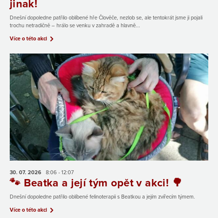
jinak!
Dnešní dopoledne patřilo oblíbené hře Člověče, nezlob se, ale tentokrát jsme ji pojali
trochu netradičně – hrálo se venku v zahradě a hlavně...
Více o této akci
30. 07.
2026
8:06 - 12:07
🐾 Beatka a její tým opět v akci! 🌳
Dnešní dopoledne patřilo oblíbené felinoterapii s Beatkou a jejím zvířecím týmem.
Více o této akci