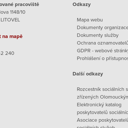
ované pracoviště
Odkazy
lova 1148/10
 LITOVEL
Mapa webu
Dokumenty organizac
Dokumenty služby
t na mapě
Ochrana oznamovatel
GDPR - webové stránk
42 240
Prohlášení o přístupnos
Další odkazy
Rozcestník sociálních 
zřízených Olomoucký
Elektronický katalog
poskytovatelů sociální
Asociace poskytovatel
sociálních služeb