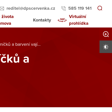
reditel@dpscervenka.cz
585 119 141
 života
Virtuální
Kontakty
omova
prohlídka
Zvětši
 a barvení vajíček 🐣🌸
Vysoký 
íčků a