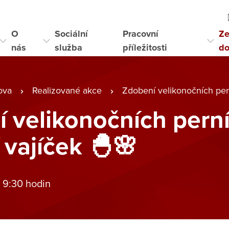
O
Sociální
Pracovní
Ze
nás
služba
příležitosti
d
ova
Realizované akce
Zdobení velikonočních perníčků
 velikonočních pern
 vajíček 🐣🌸
 9:30 hodin