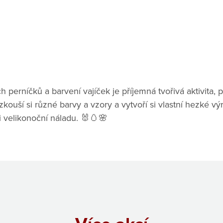
perníčků a barvení vajíček je příjemná tvořivá aktivita, př
yzkouší si různé barvy a vzory a vytvoří si vlastní hezké v
i velikonoční náladu. 🐰🥚🌸