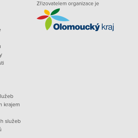
Zřizovatelem organizace je
e
ů
y
ti
služeb
m krajem
ch služeb
ů