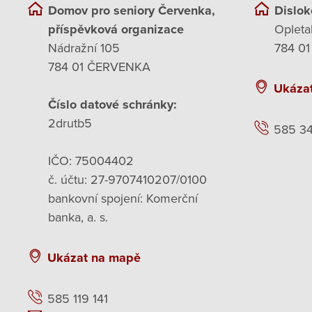
Domov pro seniory Červenka,
Dislok
příspěvková organizace
Opleta
Nádražní 105
784 01
784 01 ČERVENKA
Ukáza
Číslo datové schránky:
2drutb5
585 3
IČO: 75004402
č. účtu: 27-9707410207/0100
bankovní spojení: Komerční
banka, a. s.
Ukázat na mapě
585 119 141