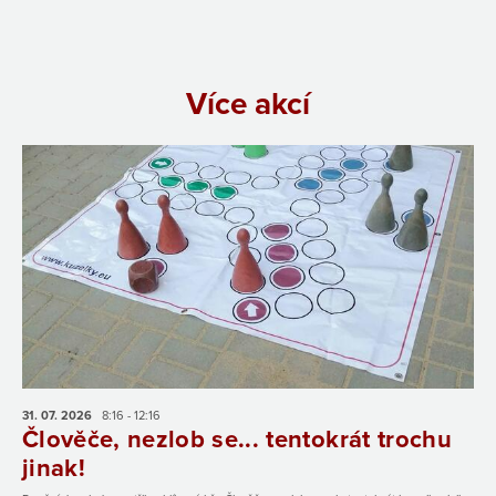
Více akcí
31. 07.
2026
8:16 - 12:16
Člověče, nezlob se... tentokrát trochu
jinak!