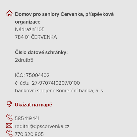
Domov pro seniory Červenka, příspěvková
organizace
Nádražní 105
784 01 ČERVENKA
Číslo datové schránky:
2drutb5
IČO: 75004402
č. účtu: 27-9707410207/0100
bankovní spojení: Komerční banka, a. s.
Ukázat na mapě
585 119 141
reditel@dpscervenka.cz
770 320 805