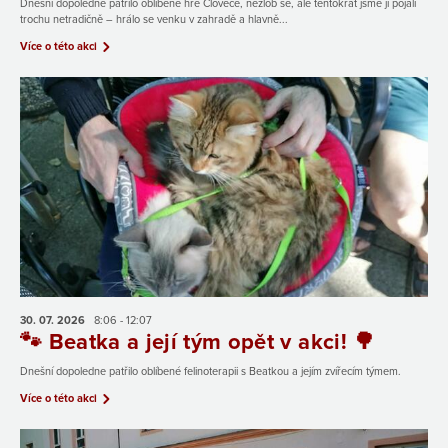
Dnešní dopoledne patřilo oblíbené hře Člověče, nezlob se, ale tentokrát jsme ji pojali
trochu netradičně – hrálo se venku v zahradě a hlavně...
Více o této akci
30. 07.
2026
8:06 - 12:07
🐾 Beatka a její tým opět v akci! 🌳
Dnešní dopoledne patřilo oblíbené felinoterapii s Beatkou a jejím zvířecím týmem.
Více o této akci