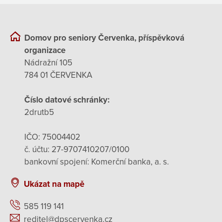
Domov pro seniory Červenka, příspěvková
organizace
Nádražní 105
784 01 ČERVENKA
Číslo datové schránky:
2drutb5
IČO: 75004402
č. účtu: 27-9707410207/0100
bankovní spojení: Komerční banka, a. s.
Ukázat na mapě
585 119 141
reditel@dpscervenka.cz