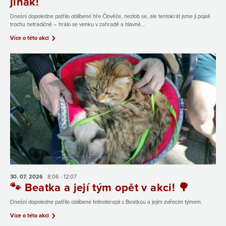
jinak!
Dnešní dopoledne patřilo oblíbené hře Člověče, nezlob se, ale tentokrát jsme ji pojali
trochu netradičně – hrálo se venku v zahradě a hlavně...
Více o této akci
30. 07.
2026
8:06 - 12:07
🐾 Beatka a její tým opět v akci! 🌳
Dnešní dopoledne patřilo oblíbené felinoterapii s Beatkou a jejím zvířecím týmem.
Více o této akci