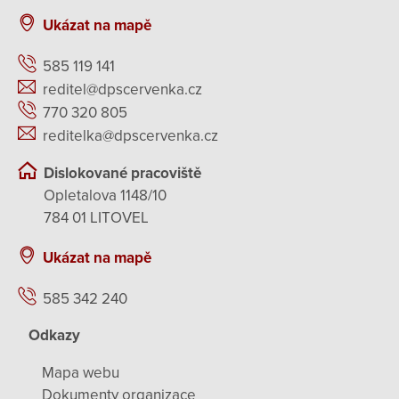
Ukázat na mapě
585 119 141
reditel@dpscervenka.cz
770 320 805
reditelka@dpscervenka.cz
Dislokované pracoviště
Opletalova 1148/10
784 01 LITOVEL
Ukázat na mapě
585 342 240
Odkazy
Mapa webu
Dokumenty organizace