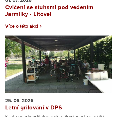
01. 07. 2026
Cvičení se stuhami pod vedením
Jarmilky - Litovel
Více o této akci
25. 06. 2026
Letní grilování v DPS
K létu neodmyslitelně patří grilování, a to si užili i